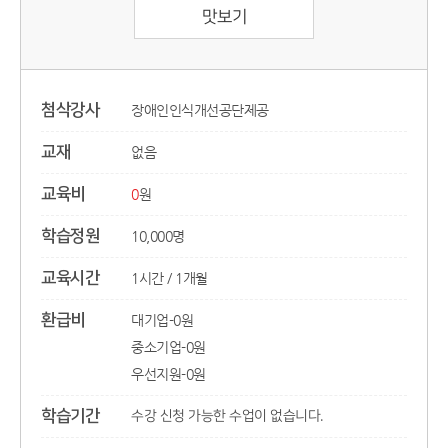
맛보기
첨삭강사
장애인인식개선공단제공
교재
없음
교육비
0
원
학습정원
10,000
명
교육시간
1시간
/
1개월
환급비
대기업-
0
원
중소기업-
|
0
원
우선지원-
|
0
원
학습기간
수강 신청 가능한 수업이 없습니다.