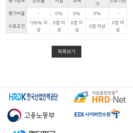
평가항목
진도율
시험
과제
수료기준
가
평가비율
-
0%
0%
0%
-
100% 이
0점 이
0점 이
0점 이
수료조건
0점 이상
상
상
상
상
목록보기